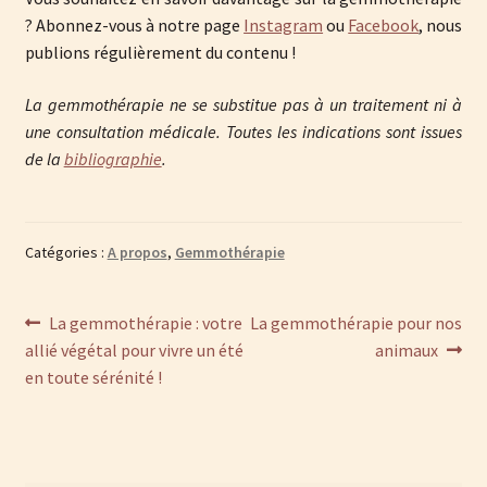
? Abonnez-vous à notre page
Instagram
ou
Facebook
, nous
publions régulièrement du contenu !
La gemmothérapie ne se substitue pas à un traitement ni à
une consultation médicale. Toutes les indications sont issues
de la
bibliographie
.
Catégories :
A propos
,
Gemmothérapie
Navigation
Article
Article
La gemmothérapie : votre
La gemmothérapie pour nos
précédent :
suivant :
allié végétal pour vivre un été
animaux
de
en toute sérénité !
l’article