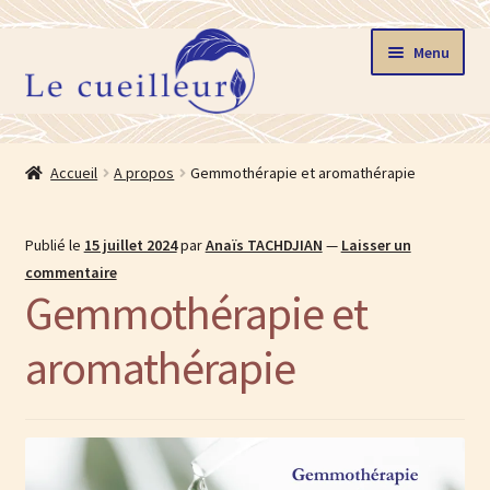
Aller
Aller
Menu
à
au
la
contenu
navigation
Accueil
Accueil
A propos
Gemmothérapie et aromathérapie
Ouvrir
Boutique
le
Publié le
15 juillet 2024
par
Anaïs TACHDJIAN
—
Laisser un
menu
Stages
commentaire
enfant
Gemmothérapie et
Ouvrir
La gemmothérapie
le
aromathérapie
menu
Blog
enfant
Ouvrir
Le cueilleur
le
menu