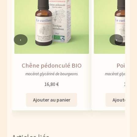
‹
›
Chêne pédonculé BIO
Poirier
macérat glycériné de bourgeons
macérat glycériné 
16,80
€
16,80
Ajouter au panier
Ajouter au 