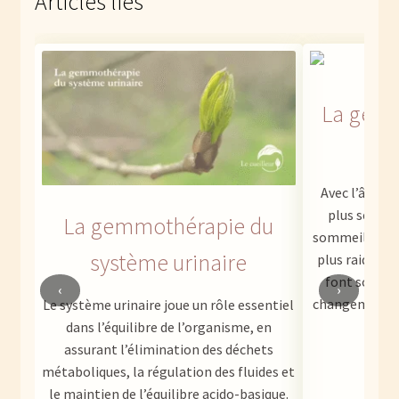
Articles liés
La gemm
l
Avec l’âge, l
plus sensib
La gemmothérapie du
sommeil moins
système urinaire
plus raides o
font souvent
‹
›
changements s
Le système urinaire joue un rôle essentiel
dans l’équilibre de l’organisme, en
assurant l’élimination des déchets
métaboliques, la régulation des fluides et
1
le maintien de l’équilibre acido-basique.