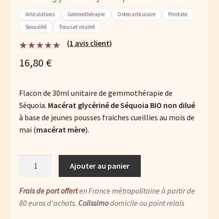
Articulations
Gemmothérapie
Osteo articulaire
Prostate
Sexualité
Tonus et vitalité
(
1
avis client)
Noté
1
5.00
sur
16,80
€
5 basé sur
notation
client
Flacon de 30ml unitaire de gemmothérapie de
Séquoia.
Macérat glycériné de Séquoia BIO non dilué
à base de jeunes pousses fraiches cueillies au mois de
mai (
macérat mère
).
quantité
Ajouter au panier
de
Séquoia
Frais de port offert
en France métropolitaine à partir de
BIO
80 euros d'achats.
Colissimo
domicile ou point relais
: