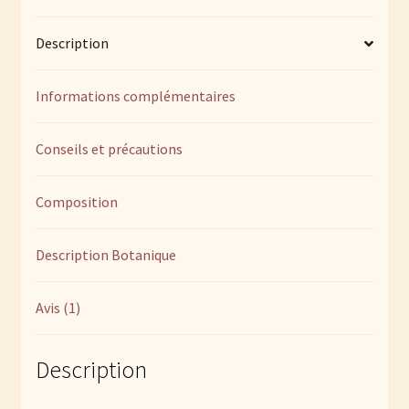
macérat
glycériné
Description
de
jeunes
pousses
Informations complémentaires
Conseils et précautions
Composition
Description Botanique
Avis (1)
Description