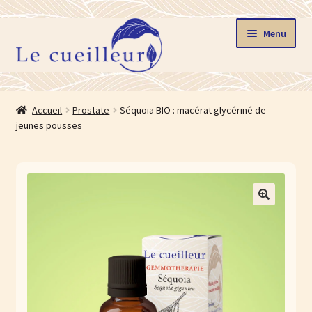
Aller
Aller
Menu
à
au
la
contenu
navigation
Accueil
Accueil
Prostate
Séquoia BIO : macérat glycériné de
Ouvrir
jeunes pousses
Boutique
le
menu
Stages
enfant
Ouvrir
La gemmothérapie
🔍
le
menu
Blog
enfant
Ouvrir
Le cueilleur
le
menu