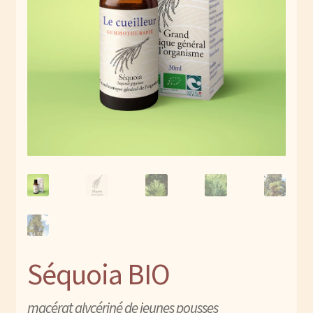
Contact
enfant
Espace revendeur
Stages de gemmothérapie
Séquoia BIO
macérat glycériné de jeunes pousses