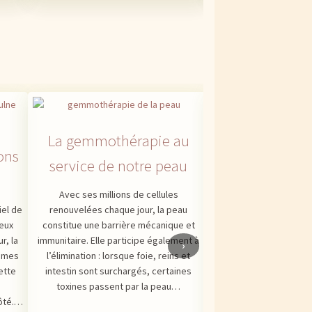
La gemmothérapie au
ons
service de notre peau
Avec ses millions de cellules
iel de
renouvelées chaque jour, la peau
La gemmothé
neux
constitue une barrière mécanique et
système cardi
r, la
immunitaire. Elle participe également à
›
tèmes
l’élimination : lorsque foie, reins et
Avec l’arrivée des chal
ette
intestin sont surchargés, certaines
c’est la période idéale
toxines passent par la peau…
de votre appareil card
ôté.…