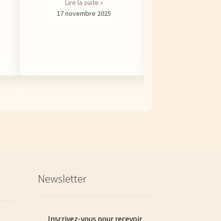
soutenir ce syst
Lire la suite »
gemmothérapie offre
17 novembre 2025
ciblées. Nous vous a
plusieurs es
Lire la sui
19 mai 2
Newsletter
Inscrivez-vous pour recevoir