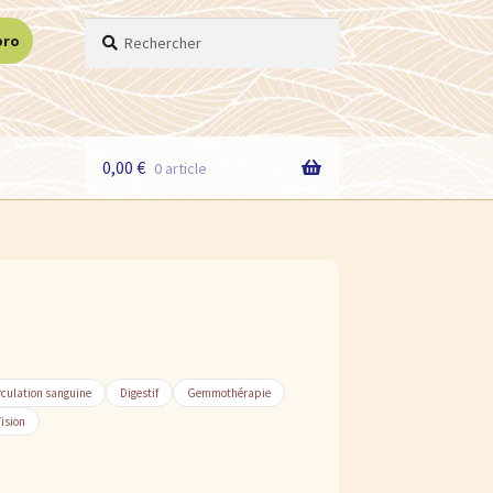
Recherche
Recherche
pro
pour :
0,00
€
0 article
rculation sanguine
Digestif
Gemmothérapie
ision