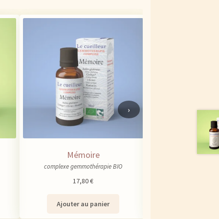
›
Mémoire
Sorbier domes
complexe gemmothérapie BIO
macérat glycériné 
17,80
€
16,80
Ajouter au panier
Ajouter au 