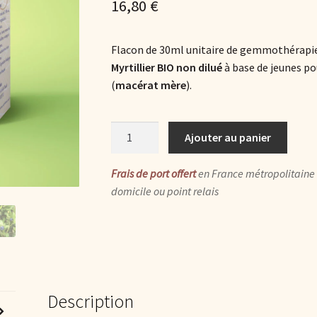
16,80
€
5 basé sur
notation
client
Flacon de 30ml unitaire de gemmothérapie 
Myrtillier BIO non dilué
à base de jeunes pou
(
macérat mère
).
quantité
Ajouter au panier
de
Myrtille
Frais de port offert
en France métropolitaine 
BIO
domicile ou point relais
:
macérat
glycériné
de
jeunes
pousses
Description