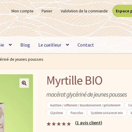
Mon compte
Panier
Validation de la commande
Espace 
ie
Blog
Le cueilleur
Contact
ycériné de jeunes pousses
Myrtille BIO
🔍
macérat glycériné de jeunes pousses
Audition / sifflement / bourdonnement / grésillement
Ci
Glycémie
Pancréas
Système urinaire et rein
V
(
1
avis client)
Noté
1
5.00
sur