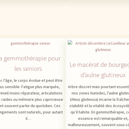
a gemmothérapie pour
Le macérat de bourge
les seniors
d’aulne glutineux
c l’âge, le corps évolue et peut être
lus sensible. Fatigue plus marquée,
Arbre discret mais pourtant essent
meil moins réparateur, articulations
nos zones humides, l’aulne gluti
s raides ou mémoire plus capricieuse
(Alnus glutinosa) incarne la fraîcheu
nt souvent partie du quotidien. Ces
stabilité et la vitalité des écosys
ngements sont naturels, pour autant
qu’il habite. En gemmothérapie, c
il…
essence est remarquable et,
malheureusement, souvent sous-c