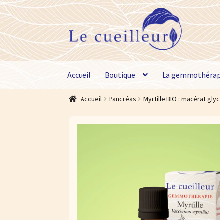
Aller
Aller
à
au
la
contenu
navigation
Accueil
Boutique
La gemmothérap
Accueil
Pancréas
Myrtille BIO : macérat gl