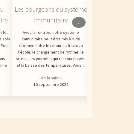
du
Les bourgeons du système
La gemmothér
ire
immunitaire
nos ani
›
’été,
Avec la rentrée, notre système
La gemmothérapie, c
e soin
immunitaire peut être mis à rude
nombreux bienfaits su
. Pour
épreuve entre le retour au travail, à
bien-être des humains
l’école, le changement de rythme, le
être bénéfique pou
ons
stress, les journées qui raccourcissent
animaux. Ils occupent 
onné
et la baisse des températures. Vous…
dans nos famille
considér
Lire la suite »
16 septembre 2024
Lire la sui
12 août 