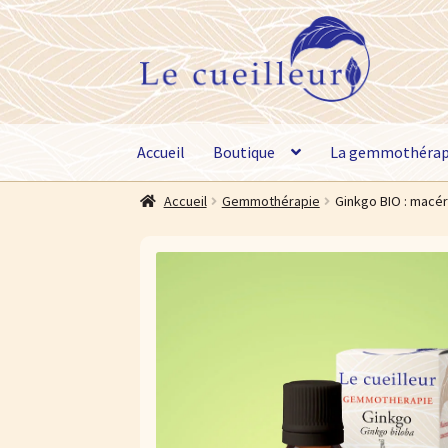
Aller
Aller
à
au
la
contenu
navigation
Accueil
Boutique
La gemmothérap
Accueil
Gemmothérapie
Ginkgo BIO : macé