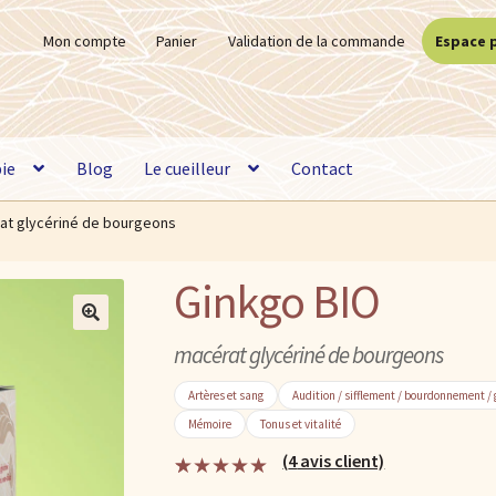
Mon compte
Panier
Validation de la commande
Espace 
ie
Blog
Le cueilleur
Contact
rat glycériné de bourgeons
Ginkgo BIO
🔍
macérat glycériné de bourgeons
Artères et sang
Audition / sifflement / bourdonnement / 
Mémoire
Tonus et vitalité
(
4
avis client)
Noté
4
5.00
sur