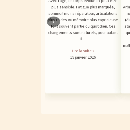
Avec l’âge, le corps évolue et peut être
plus sensible. Fatigue plus marquée,
Arb
sommeil moins réparateur, articulations
n
plus raides ou mémoire plus capricieuse
(Al
‹
font souvent partie du quotidien. Ces
sta
changements sont naturels, pour autant
qu
il…
mal
Lire la suite »
19 janvier 2026