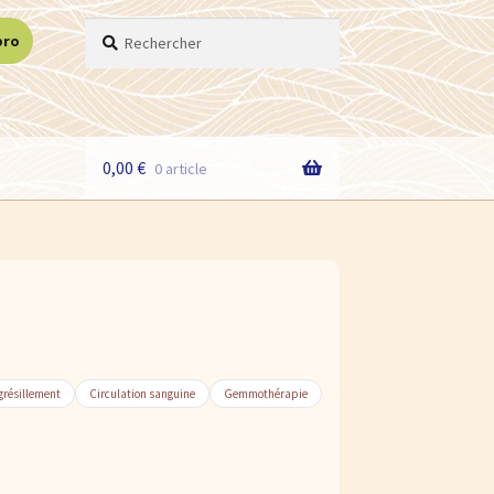
Recherche
Recherche
pro
pour :
0,00
€
0 article
grésillement
Circulation sanguine
Gemmothérapie