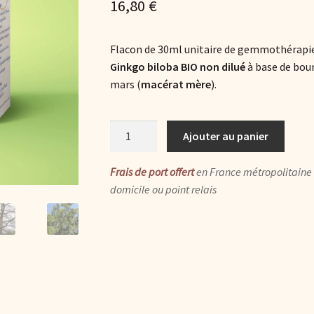
16,80
€
5 basé sur
notations
client
Flacon de 30ml unitaire de gemmothérapie
Ginkgo biloba BIO non dilué
à base de bour
mars (
macérat mère
).
quantité
Ajouter au panier
de
Ginkgo
Frais de port offert
en France métropolitaine 
BIO
domicile ou point relais
:
macérat
glycériné
de
bourgeons