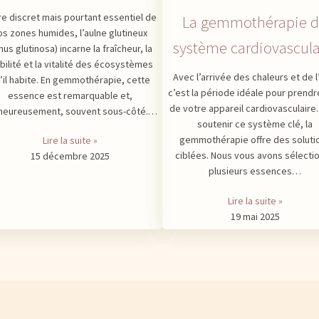
re discret mais pourtant essentiel de
La gemmothérapie 
os zones humides, l’aulne glutineux
système cardiovascula
nus glutinosa) incarne la fraîcheur, la
bilité et la vitalité des écosystèmes
Avec l’arrivée des chaleurs et de l
’il habite. En gemmothérapie, cette
c’est la période idéale pour prendr
essence est remarquable et,
de votre appareil cardiovasculaire
heureusement, souvent sous-côté.…
soutenir ce système clé, la
gemmothérapie offre des soluti
Lire la suite »
ciblées. Nous vous avons sélecti
15 décembre 2025
plusieurs essences…
Lire la suite »
19 mai 2025