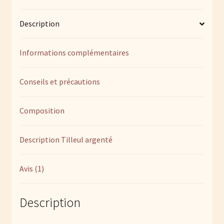
:
macérat
Description
glycériné
de
bourgeons
Informations complémentaires
Conseils et précautions
Composition
Description Tilleul argenté
Avis (1)
Description