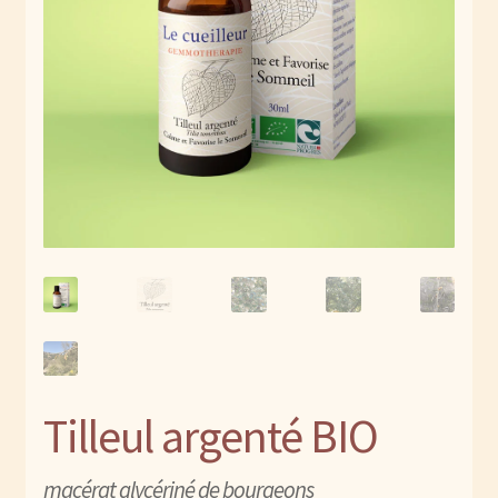
Contact
enfant
Espace revendeur
Stages de gemmothérapie
Tilleul argenté BIO
macérat glycériné de bourgeons