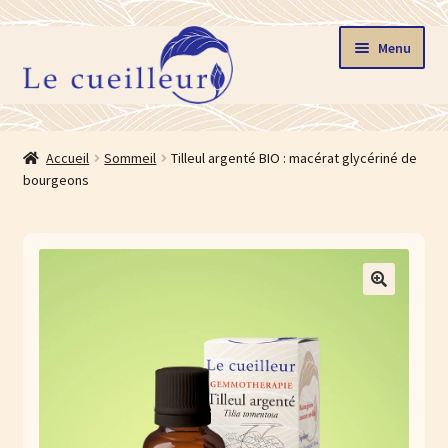
Aller
Aller
Menu
à
au
la
contenu
navigation
Accueil
Accueil
Sommeil
Tilleul argenté BIO : macérat glycériné de
Ouvrir
bourgeons
Boutique
le
menu
Stages
enfant
Ouvrir
La gemmothérapie
🔍
le
menu
Blog
enfant
Ouvrir
Le cueilleur
le
menu