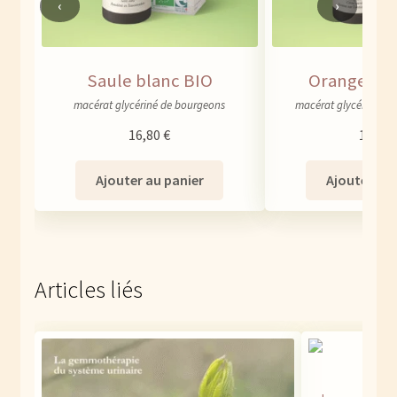
‹
›
Saule blanc BIO
Oranger a
macérat glycériné de bourgeons
macérat glycériné de 
16,80
€
16,80
Ajouter au panier
Ajouter au 
Articles liés