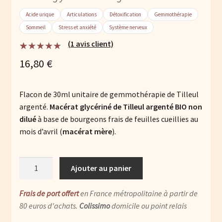
Acide urique
Articulations
Détoxification
Gemmothérapie
Sommeil
Stress et anxiété
Système nerveux
(
1
avis client)
Noté
1
5.00
sur
16,80
€
5 basé sur
notation
client
Flacon de 30ml unitaire de gemmothérapie de Tilleul
argenté.
Macérat glycériné de Tilleul argenté BIO non
dilué
à base de bourgeons frais de feuilles cueillies au
mois d’avril (
macérat mère
).
quantité
Ajouter au panier
de
Tilleul
Frais de port offert
en France métropolitaine à partir de
argenté
80 euros d'achats.
Colissimo
domicile ou point relais
BIO