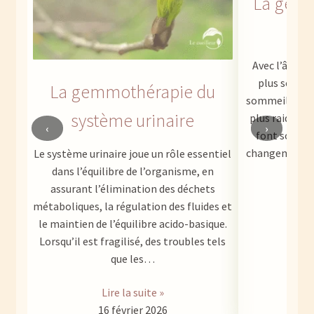
La gemm
l
Avec l’âge, l
plus sensib
La gemmothérapie du
sommeil moins
système urinaire
plus raides o
‹
›
font souvent
changements s
Le système urinaire joue un rôle essentiel
dans l’équilibre de l’organisme, en
assurant l’élimination des déchets
métaboliques, la régulation des fluides et
1
le maintien de l’équilibre acido-basique.
Lorsqu’il est fragilisé, des troubles tels
que les…
Lire la suite »
16 février 2026