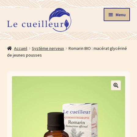
Aller
Aller
Menu
à
au
la
contenu
navigation
Accueil
Accueil
Système nerveux
Romarin BIO : macérat glycériné
Ouvrir
de jeunes pousses
Boutique
le
menu
Stages
enfant
Ouvrir
La gemmothérapie
🔍
le
menu
Blog
enfant
Ouvrir
Le cueilleur
le
menu