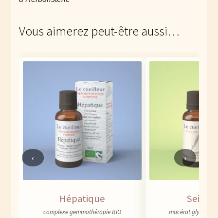
Vous aimerez peut-être aussi…
‹
›
Hépatique
Seigle 
complexe gemmothérapie BIO
macérat glycériné d