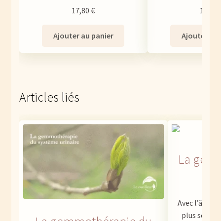
17,80
€
16,80
Ajouter au panier
Ajouter au 
Articles liés
La gemm
l
Avec l’âge, l
plus sensib