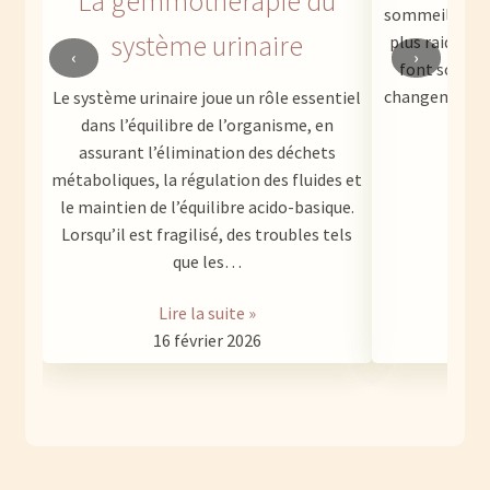
La gemmothérapie du
sommeil moins
système urinaire
plus raides o
‹
›
font souvent
changements s
Le système urinaire joue un rôle essentiel
dans l’équilibre de l’organisme, en
assurant l’élimination des déchets
métaboliques, la régulation des fluides et
1
le maintien de l’équilibre acido-basique.
Lorsqu’il est fragilisé, des troubles tels
que les…
Lire la suite »
16 février 2026