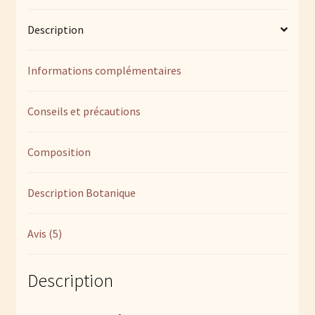
glycériné
Description
de
jeunes
pousses
Informations complémentaires
Conseils et précautions
Composition
Description Botanique
Avis (5)
Description