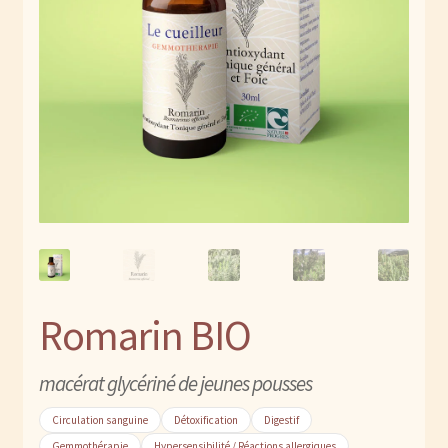
Contact
enfant
Espace revendeur
Stages de gemmothérapie
Romarin BIO
macérat glycériné de jeunes pousses
Circulation sanguine
Détoxification
Digestif
Gemmothérapie
Hypersensibilité / Réactions allergiques