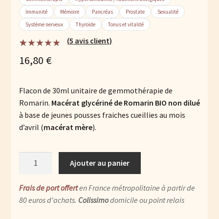
Immunité
Mémoire
Pancréas
Prostate
Sexualité
Système nerveux
Thyroïde
Tonus et vitalité
(
5
avis client)
Noté
5
4.80
16,80
€
sur 5 basé
sur
notations
client
Flacon de 30ml unitaire de gemmothérapie de
Romarin.
Macérat glycériné de Romarin BIO non dilué
à base de jeunes pousses fraiches cueillies au mois
d’avril (
macérat mère
).
quantité
Ajouter au panier
de
Romarin
Frais de port offert
en France métropolitaine à partir de
BIO
80 euros d'achats.
Colissimo
domicile ou point relais
:
macérat