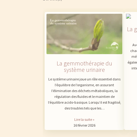
La 
Av
chaq
méc
La gemmothérapie du
égalem
int
système urinaire
Le système urinaire joue un rôle essentiel dans
l’équilibre de l’organisme, en assurant
l’élimination des déchets métaboliques, la
régulation des fluides et le maintien de
l’équilibre acido-basique. Lorsqu’il est fragilisé,
des troubles tels que les…
Lire la suite »
16 février 2026