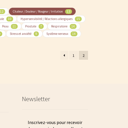
12
Chaleur / Douleur / Rougeur / Irritation
13
ale
10
Hypersensibilité / Réactions allergiques
15
Peau
11
Prostate
7
Respiratoire
14
0
Stress et anxiété
9
Système nerveux
14
1
2
Newsletter
Inscrivez-vous pour recevoir