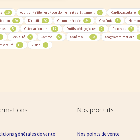
ns
16
Audition / sifflement / bourdonnement / grésillement
4
Cardiovasculaire
fication
20
Digestif
20
Gemmothérapie
54
Glycémie
8
Hormon
nceur
5
Osteo articulaire
17
Outils pédagogiques
2
Pancréas
7
0
Sexualité
7
Sommeil
5
Sphère ORL
10
Stages et formations
et vitalité
15
Vision
3
ormations
Nos produits
itions générales de vente
Nos points de vente