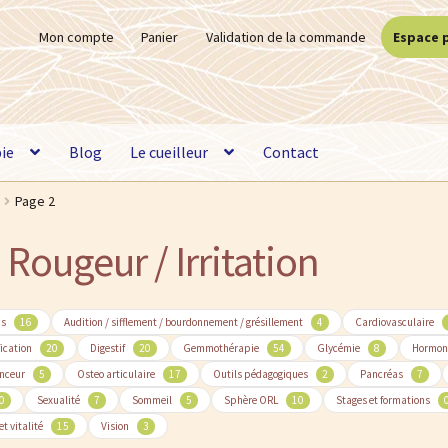
Mon compte
Panier
Validation de la commande
Espace 
ie
Blog
Le cueilleur
Contact
Page 2
 Rougeur / Irritation
ns
16
Audition / sifflement / bourdonnement / grésillement
4
Cardiovasculaire
fication
20
Digestif
20
Gemmothérapie
54
Glycémie
8
Hormon
nceur
5
Osteo articulaire
17
Outils pédagogiques
2
Pancréas
7
0
Sexualité
7
Sommeil
5
Sphère ORL
10
Stages et formations
et vitalité
15
Vision
3