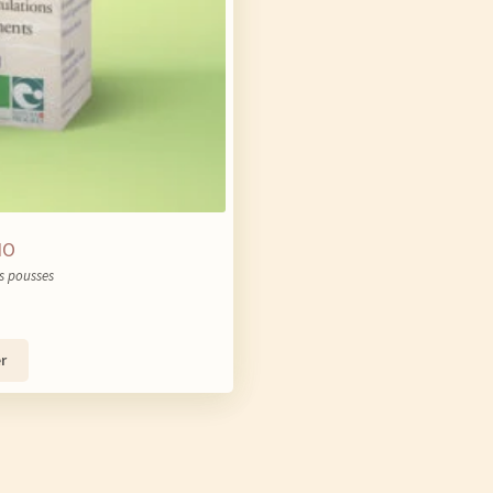
IO
s pousses
r