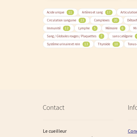
Acide urique
11
Artères et sang
17
Articulatio
Circulation sanguine
23
Complexes
20
Détoxi
Immunité
12
Lymphe
5
Mémoire
6
Mi
Sang / Globules rouges / Plaquettes
7
sans catégorie
Système urinaire et rein
13
Thyroïde
10
Tonus 
Contact
Inf
Le cueilleur
Cond