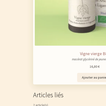
Vigne vierge B
macérat glycériné de jeune
16,80
€
Ajouter au panie
Articles liés
2 article(s)