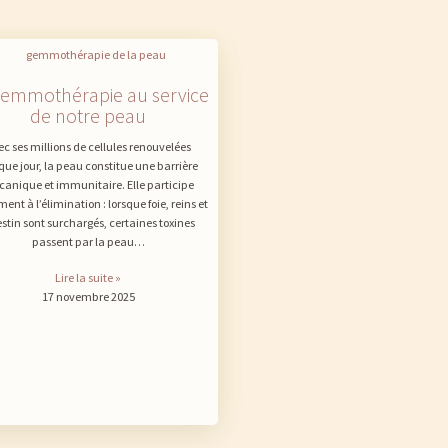
gemmothérapie au service
de notre peau
ec ses millions de cellules renouvelées
ue jour, la peau constitue une barrière
anique et immunitaire. Elle participe
ent à l’élimination : lorsque foie, reins et
estin sont surchargés, certaines toxines
passent par la peau…
Lire la suite »
17 novembre 2025